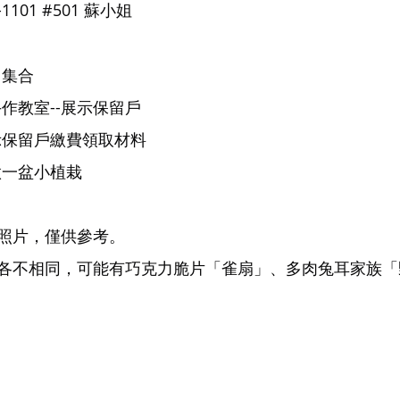
-1101 
#501
 蘇小姐
門口集合
參觀手作教室--展示保留戶
於展示保留戶繳費領取材料
動手做一盆小植栽
照片，僅供參考。
各不相同，可能有巧克力脆片「雀扇」、多肉兔耳家族「