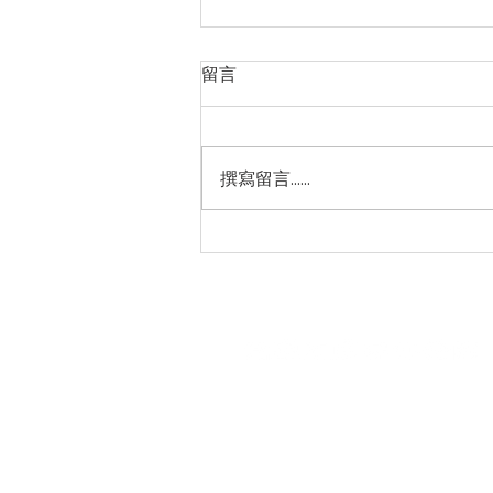
留言
六巷｜天空廊道
撰寫留言......
園區館內｜09:00 - 17:00 (週一
戶外場域｜全年開放
園區商鋪｜營業時間請洽各商鋪
園區電話｜(07) 333 - 1101
園區地址｜80660 高雄市前鎮