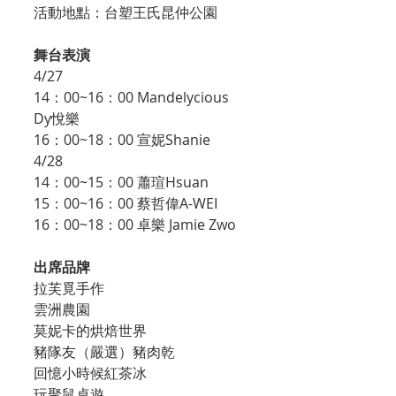
活動地點：台塑王氏昆仲公園
舞台表演
4/27
14：00~16：00 Mandelycious 
Dy悅樂
16：00~18：00 宣妮Shanie
4/28
14：00~15：00 蕭瑄Hsuan
15：00~16：00 蔡哲偉A-WEI
16：00~18：00 卓樂 Jamie Zwo
出席品牌
拉芙覓手作
雲洲農園
莫妮卡的烘焙世界
豬隊友（嚴選）豬肉乾
回憶小時候紅茶冰
玩聚鼠桌遊