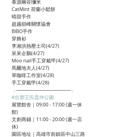
泰源幽谷獼米
CatMint 荷蘭小鬆餅
晴甜手作
超越顛峰關懷協會
BIBO手作
穿媠衫
李湘洪熱壓土司(4/27)
呆呆企鵝(4/27)
Moo nail手工穿戴甲(4/27)
馬爾地夫人(4/27)
單咖啡工作室(4/28)
手工穿戴甲(4/28)
╭────────────────╮
#台塑王氏昆仲公園
展覽館舍｜09:00 - 17:00 (週一休
館)
文創商鋪｜11:00 - 20:00 (週一店
休)
園區地址｜高雄市前鎮區中山三路