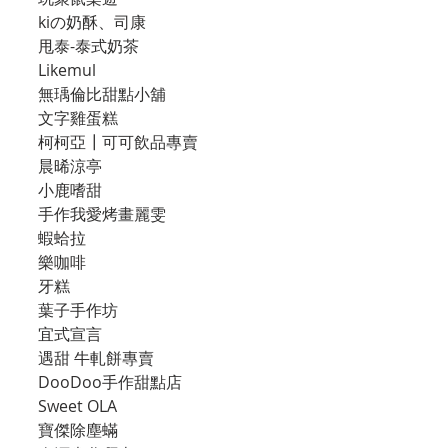
kiの奶酥、司康
甩泰-泰式奶茶
Likemul
無瑀倫比甜點小舖
文字雞蛋糕
柯柯亞┃可可飲品專賣
晨晞涼亭
小鹿嗜甜
手作我愛烤畫麗雯
蝦蛤拉
樂咖啡
牙糕
葉子手作坊
宜式宣言
遇甜 牛軋餅專賣
DooDoo手作甜點店
Sweet OLA
寶傑除塵蟎