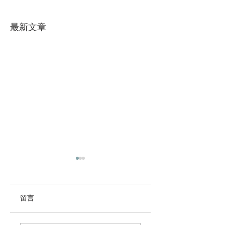
最新文章
留言
六巷｜天空廊道
8月園區活動快訊