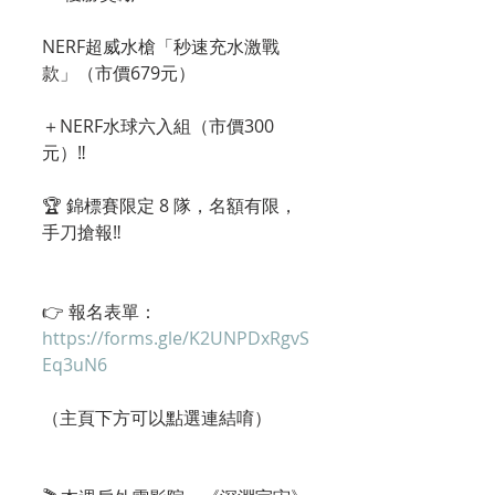
NERF超威水槍「秒速充水激戰
款」（市價679元）
＋NERF水球六入組（市價300
元）‼️
🏆 錦標賽限定 8 隊，名額有限，
手刀搶報‼️
👉 報名表單：
https://forms.gle/K2UNPDxRgvS
Eq3uN6
（主頁下方可以點選連結唷）