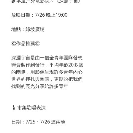
🎬 本週戶外電影院～《深淵宇宙》
放映日期：7/26 晚上19:00
地點：綠坡廣場
👏作品推薦👏
深淵宇宙是由一個全青年團隊發想
籌資製作到發行，平均年齡20多歲
的團隊，用影像呈現許多青年內心
世界的掙扎與幽暗，更期盼把我們
找到的亮光分享給許多青年
🎸 市集駐唱表演
日期：7/25・7/26 連兩晚