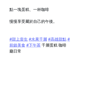
點一塊蛋糕、一杯咖啡
慢慢享受屬於自己的午後。
#甜上壹生
#水果千層
#高雄甜點
#
前鎮美食
#下午茶
 千層蛋糕 咖啡
廳日常