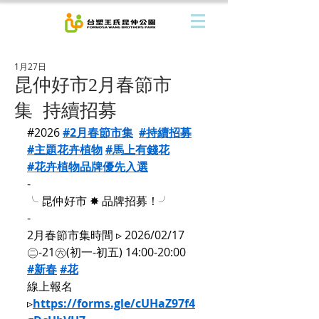
1月27日
昆仲好市2月春節市
集 持續招募
#2026
#2月春節市集
#持續招募
#主題花卉植物
#馬上有錢花
#花卉植物品牌優先入選
-
╰ 昆仲好市 ✸ 品牌招募！╯
-
2月春節市集時間 ▹ 2026/02/17
㊁-21㊅(初一-初五) 14:00-20:00
#新春
#花
線上報名
▹
https://forms.gle/cUHaZ97f4