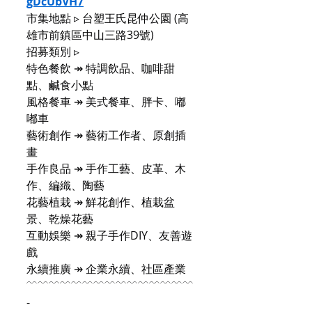
gDcUbVH7
市集地點 ▹ 台塑王氏昆仲公園 (高
雄市前鎮區中山三路39號)
招募類別 ▹
特色餐飲 ↠ 特調飲品、咖啡甜
點、鹹食小點
風格餐車 ↠ 美式餐車、胖卡、嘟
嘟車
藝術創作 ↠ 藝術工作者、原創插
畫
手作良品 ↠ 手作工藝、皮革、木
作、編織、陶藝
花藝植栽 ↠ 鮮花創作、植栽盆
景、乾燥花藝
互動娛樂 ↠ 親子手作DIY、友善遊
戲
永續推廣 ↠ 企業永續、社區產業
﹋﹋﹋﹋﹋﹋﹋﹋﹋﹋﹋﹋﹋﹋﹋
-