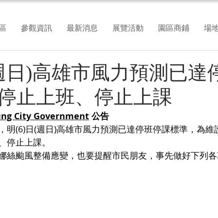
區
參觀資訊
最新消息
展覽活動
園區商鋪
場
日(週日)高雄市風力預測已達
停止上班、停止上課
g City Government
 公告
，明(6)日(週日)高雄市風力預測已達停班停課標準，為
、停止上課。
娜絲颱風整備應變，也要提醒市民朋友，事先做好下列各