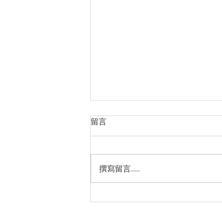
留言
撰寫留言......
【活動延期公告｜熱天的時
陣】