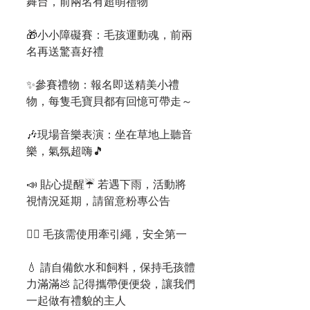
舞台，前兩名有超萌禮物
🎁小小障礙賽：毛孩運動魂，前兩
名再送驚喜好禮
✨參賽禮物：報名即送精美小禮
物，每隻毛寶貝都有回憶可帶走～
🎶現場音樂表演：坐在草地上聽音
樂，氣氛超嗨🎵
📣 貼心提醒☔ 若遇下雨，活動將
視情況延期，請留意粉專公告
🐕‍🦺 毛孩需使用牽引繩，安全第一
💧 請自備飲水和飼料，保持毛孩體
力滿滿💩 記得攜帶便便袋，讓我們
一起做有禮貌的主人