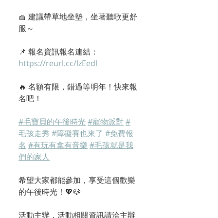
🧺 建議帶草地坐墊，坐著聽歌更舒
服～
📌 報名資訊報名連結：
https://reurl.cc/lzEedl
🔥 名額有限，錯過等明年！快來報
名吧！
#毛寶貝的午後時光
#寵物派對
#
毛孩走秀
#障礙賽也來了
#免費報
名
#有玩有拿有音樂
#毛孩就是我
們的家人
希望大家都能參加，享受這個歡樂
的午後時光！💖🐶
活動主辦，活動相關資訊請洽主辦