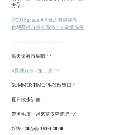
方👇
@0916grace
#基督恩典滿滿教
會
/
#高雄市恩典滿滿全人關懷協會
----------------------------------
當天還有市集唷.ᐟ.ᐟ
#昆仲好市
#第二彈
.ᐟ.ᐟ
SUMMER TIME.ᐟ毛孩散策日.ᐟ
夏日散步計畫，
帶著毛孩一起來草皮奔跑吧.ᐟ.ᐟ
𝟕/𝟏𝟗 - 𝟐𝟎㊅㊐ 𝟏𝟓:𝟎𝟎-𝟐𝟎:𝟎𝟎