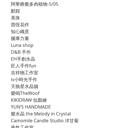
阿華療癒多肉植物-5/05
默靚
美珠
茴恆花作
知心織意
腿庫力量
Luna shop
D&B 手作
EH手創水晶
匠人手作fun
吉祥物工作室
iv小時光手作
天狼星水晶舖
樂嗚TheWoof
KIKIDRAW 似顏繪
YUN‘S HANDMADE 
樂水晶 the Melody in Crystal
Camomile Candle Studio 洋甘菊
香氛工作室