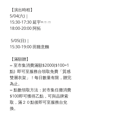
【演出時程】
5/04(六)｜
15:30-17:30 延宇+ㄇㄇ
18:00-20:00 阿拓
 5/05(日)｜
15:30-19:00 田雞意麵
【滿額贈】
༞ 至市集消費滿額$2000($100=1
點)  即可至服務台領取免費「質感
雙層衣架」！每日數量有限，贈完
為止。
༞ 點數領取方法：於市集任攤消費
$100即可獲得乙點，可與品牌索
取，滿２０點後即可至服務台兌
換。