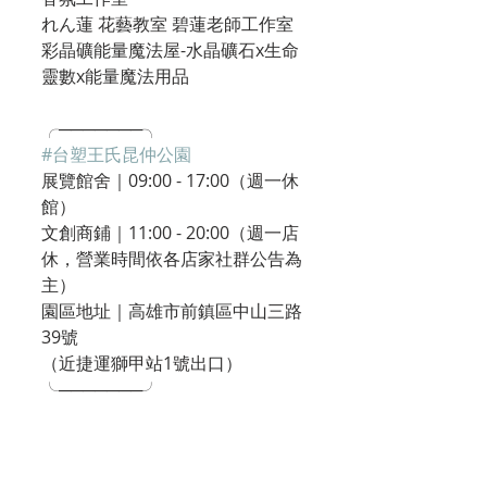
れん蓮 花藝教室 碧蓮老師工作室
彩晶礦能量魔法屋-水晶礦石x生命
靈數x能量魔法用品
╭───────╮
#台塑王氏昆仲公園
展覽館舍｜09:00 - 17:00（週一休
館）
文創商鋪｜11:00 - 20:00（週一店
休，營業時間依各店家社群公告為
主）
園區地址｜高雄市前鎮區中山三路
39號
（近捷運獅甲站1號出口）
╰───────╯