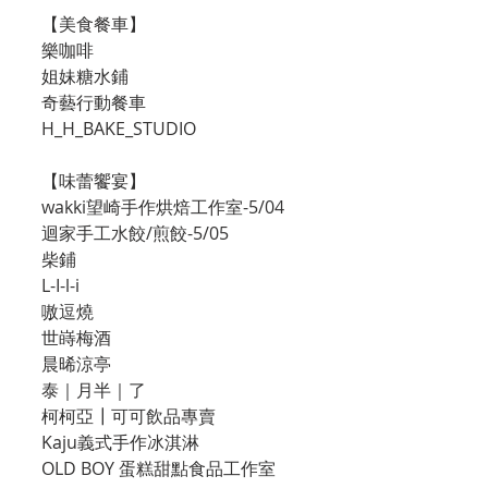
【美食餐車】
樂咖啡
姐妹糖水鋪
奇藝行動餐車
H_H_BAKE_STUDIO
【味蕾饗宴】
wakki望崎手作烘焙工作室-5/04
迴家手工水餃/煎餃-5/05
柴鋪
L-I-l-i
嗷逗燒
世嵵梅酒
晨晞涼亭
泰｜月半｜了
柯柯亞┃可可飲品專賣
Kaju義式手作冰淇淋
OLD BOY 蛋糕甜點食品工作室