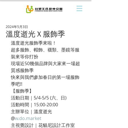
2024年5月3日
溫度逝光Ｘ服飾季
溫度逝光服飾季來啦！
超多服飾、帽飾、襪類、墨鏡等服
裝來等你打扮
現場近50幾個品牌與大家來一場超
質感服飾季
快來與我們參加春日的第一場服飾
季吧!!
【服飾季】
活動日期｜5/4-5/5 (六、日)
活動時間｜15:00-20:00
主辦單位｜溫度逝光 
@
w.do.market
主視覺設計｜花貓尼設計工作室