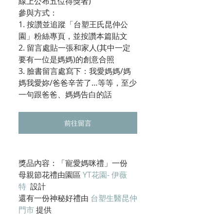
線上公布五位得獎者)
參與方式：
1. 按讚並追蹤「台塑王氏昆仲公
園」粉絲專頁，並按讚本篇貼文
2. 留言處貼一張和家人(其中一定
要有一位是媽媽)的創意合照
3. 臉書留言處寫下：我愛媽媽/媽
媽我愛妳/爸爸辛苦了…等等，至少
一句跟爸爸、媽媽告白的話
前往留言
獎品內容：「寵愛媽咪禮」一份
母親節花禮由園區 
YT花園- 伊薇
特
  設計
還有一份神秘好禮由 
台塑生醫昆仲
門市
 提供