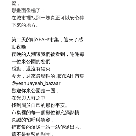
鬆，
那畫面像極了：
在城市裡找到一塊真正可以安心停
下來的地方。
第二天的耶YEAH!市集，迎來了感
動夜晚
夜晚的人潮讓我們被看到，謝謝每
一位來公園的您們
感動，還沒有結束
今天，迎來最壓軸的 耶YEAH 市集
@yeshuayeah_bazaar
歡迎你來公園走一圈，
在光與人群之中，
找到屬於自己的那份平安。
市集裡的每一個攤位都充滿熱情，
真誠的招呼與笑容，
把市集的溫暖一站一站傳遞出去。
這不是短暫的熱鬧，