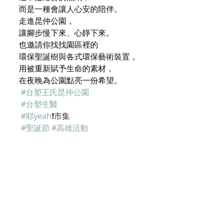
而是一種會讓人心安的陪伴。
走進昆仲公園，
讓腳步慢下來、心靜下來。
也邀請你找找園區裡的
環保聖誕樹與各式環保藝術裝置，
用被重新賦予生命的素材，
在夜晚為公園點亮一份希望。
#台塑王氏昆仲公園
#台塑生醫
#耶yeah
❗️市集
#聖誕節
#高雄活動