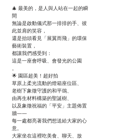
🎄 最美的，是人與人站在一起的瞬
間
無論是啟動儀式那一排排的手、彼
此並肩的笑容，
還是抬頭看見「展翼而飛」的環保
藝術裝置，
都讓我們感受到：
這是一座會呼吸、會發光的公園
。
🌟 園區超美！超好拍
草原上柔光流動的燈箱座位區、
老樹下象徵守護的和平鴿、
由再生材料構築的聖誕樹、
以及象徵祝福的「平安」主題佈置
牆——
每一處都亮著我們想送給大家的心
意。
大家坐在這裡吃美食、聊天、放