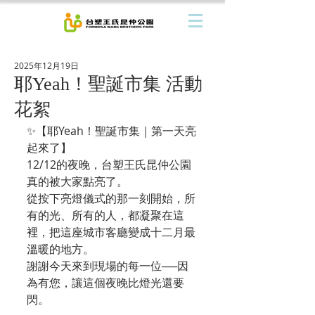
2025年12月19日
耶Yeah！聖誕市集 活動
花絮
✨【耶Yeah！聖誕市集｜第一天亮
起來了】
12/12的夜晚，台塑王氏昆仲公園
真的被大家點亮了。
從按下亮燈儀式的那一刻開始，所
有的光、所有的人，都凝聚在這
裡，把這座城市客廳變成十二月最
溫暖的地方。
謝謝今天來到現場的每一位──因
為有您，讓這個夜晚比燈光還要
閃。