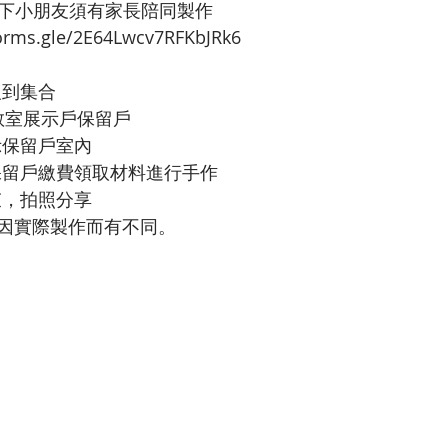
以下小朋友須有家長陪同製作
forms.gle/2E64Lwcv7RFKbJRk6
口報到集合
作教室展示戶保留戶
觀展示保留戶室內
於展示保留戶繳費領取材料進行手作
作結束，拍照分享
因實際製作而有不同。