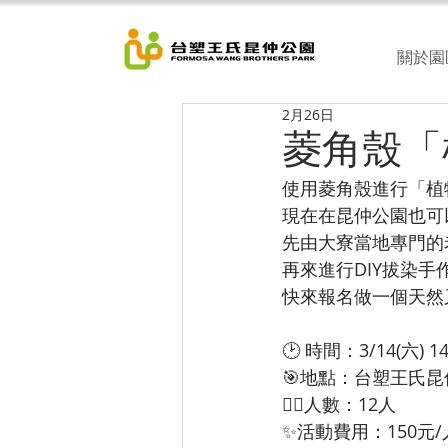
關於園
2月26日
菱角殼「
使用菱角殼進行「植
現在在昆仲公園也可
先由大寮當地專門的
再來進行DIY拔染手
快來報名做一個天然
🕑 時間：3/14(六) 14
🎯地點：台塑王氏
🧍‍♀️人數：12人
✨活動費用：150元/