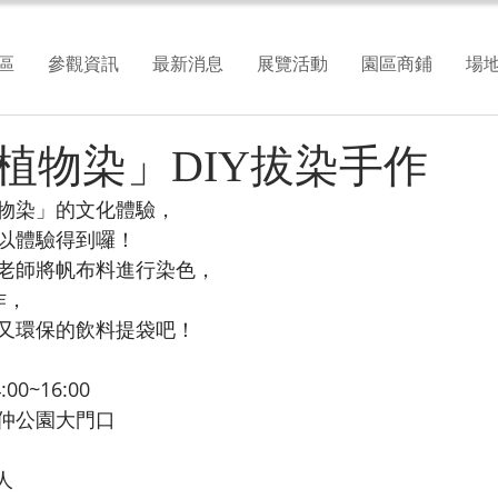
區
參觀資訊
最新消息
展覽活動
園區商鋪
場
植物染」DIY拔染手作
物染」的文化體驗，
以體驗得到囉！
老師將帆布料進行染色，
作，
又環保的飲料提袋吧！
:00~16:00
昆仲公園大門口
人