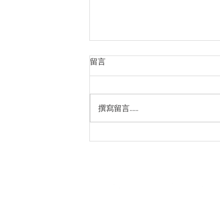
留言
撰寫留言......
鎮港園社大攜手高市圖共創閱
讀基地 老宿舍活化親子共學新
據點「社大32號生活實驗室」
園區館內｜09:00 - 17:00 (週一
戶外場域｜全年開放