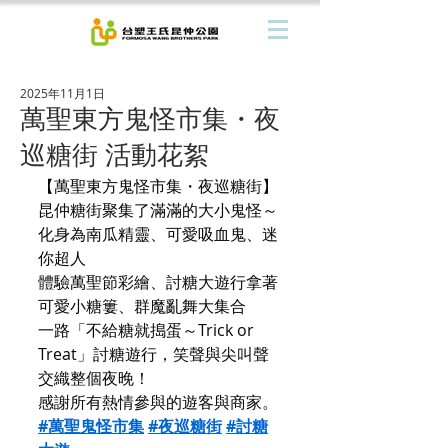
2025年11月1日
萬聖東方鬼怪市集・夜
巡糖街 活動花絮
【萬聖東方鬼怪市集・夜巡糖街】
昆仲糖街聚集了滿滿的大小鬼怪～
化身為南瓜精靈、可愛吸血鬼、迷
你超人
體驗萬聖節彩繪、討糖大遊行拿著
可愛小糖簍、群魔亂舞大集合
一路「不給糖就搗蛋～Trick or 
Treat」討糖遊行，笑聲與尖叫聲
交織整個夜晚！
感謝所有熱情參與的遊客與商家。
#萬聖鬼怪市集
#夜巡糖街
#討糖