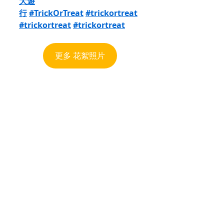
大遊
行
#TrickOrTreat
#trickortreat
#trickortreat
#trickortreat
更多 花絮照片