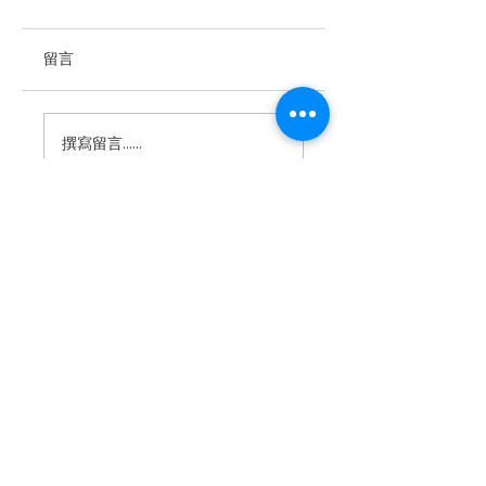
留言
8月園區活動快訊
「海怪現身」⁉️聽
撰寫留言......
聽說，昆仲公園有
怪出現啦！