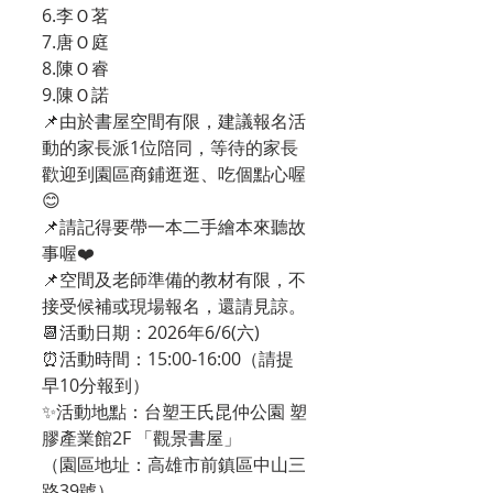
6.李Ｏ茗
7.唐Ｏ庭
8.陳Ｏ睿
9.陳Ｏ諾
📌由於書屋空間有限，建議報名活
動的家長派1位陪同，等待的家長
歡迎到園區商鋪逛逛、吃個點心喔
😊 
📌請記得要帶一本二手繪本來聽故
事喔❤️
📌空間及老師準備的教材有限，不
接受候補或現場報名，還請見諒。
📆活動日期：2026年6/6(六)
⏰活動時間：15:00-16:00（請提
早10分報到）
✨活動地點：台塑王氏昆仲公園 塑
膠產業館2F 「觀景書屋」
（園區地址：高雄市前鎮區中山三
路39號）