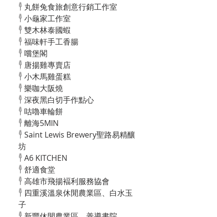
𓇣 丸餅兔食旅創意行銷工作室
𓇣 小龜家工作室
𓇣 雙木林泰國蝦
𓇣 福味軒手工香腸
𓇣 嚐堡閣
𓇣 唐揚雞專賣店
𓇣 小木馬雞蛋糕
𓇣 樂咖大阪燒
𓇣 深夜黑白切手作點心
𓇣 咕嚕車輪餅
𓇣 離海5MIN
𓇣 Saint Lewis Brewery聖路易精釀
坊
𓇣 A6 KITCHEN
𓇣 舒適食堂
𓇣 高雄市飛揚褔利服務協會
𓇣 四重溪溫泉休閒農業區、白水玉
子
𓇣 新豐休閒農業區、善導書院