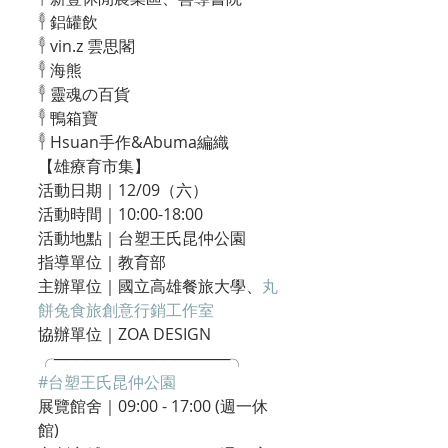
𓇣 鋁罐飲
𓇣 vin.z 雲思閣
𓇣 海熊
𓇣 靈魂の百貨
𓇣 鴨箱寶
𓇣 Hsuan手作&Abuma編織
【雄療育市集】
活動日期｜12/09（六）
活動時間｜10:00-18:00
活動地點｜台塑王氏昆仲公園
指導單位｜教育部
主辦單位｜國立高雄餐旅大學、
丸
餅兔食旅創意行銷工作室
協辦單位｜ZOA DESIGN
╭────────────────╮
#台塑王氏昆仲公園
展覽館舍｜09:00 - 17:00 (週一休
館)