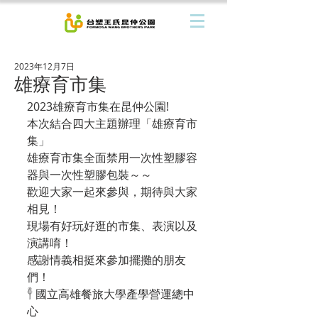
2023年12月7日
雄療育市集
2023雄療育市集在昆仲公園!
本次結合四大主題辦理「雄療育市
集」
雄療育市集全面禁用一次性塑膠容
器與一次性塑膠包裝～～
歡迎大家一起來參與，期待與大家
相見！
現場有好玩好逛的市集、表演以及
演講唷！
感謝情義相挺來參加擺攤的朋友
們！
𓇣 國立高雄餐旅大學產學營運總中
心