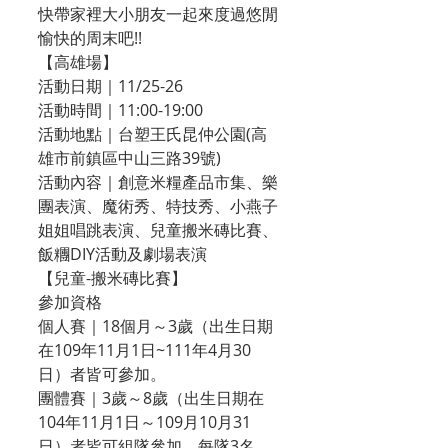
快帶家裡大小朋友一起來度過悠閒
愉快的周末吧!!
【高雄場】
活動日期｜11/25-26 
活動時間｜11:00-19:00
活動地點｜台塑王氏昆仲公園(高
雄市前鎮區中山三路39號) 
活動內容｜創意米糧產品市集、樂
團表演、魔術秀、特技秀、小燕子
姐姐唱跳表演、兒童搬米磚比賽、
飯糰DIY活動及劇場表演
【兒童-搬米磚比賽】
參加資格
個人賽｜18個月～3歲（出生日期
在109年11月1日~111年4月30
日）者皆可參加。
團體賽｜3歲～8歲（出生日期在
104年11月1日～109月10月31
日）者皆可組隊參加，每隊3名。