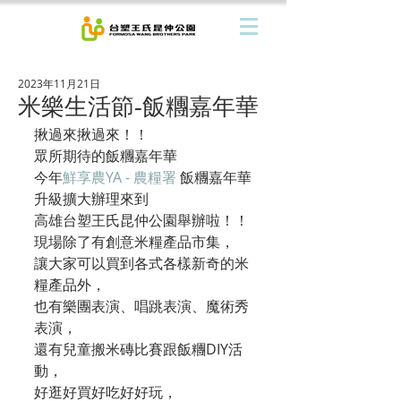
2023年11月21日
米樂生活節-飯糰嘉年華
揪過來揪過來！！
眾所期待的飯糰嘉年華
今年
鮮享農YA - 農糧署
 飯糰嘉年華
升級擴大辦理來到
高雄台塑王氏昆仲公園舉辦啦！！
現場除了有創意米糧產品市集，
讓大家可以買到各式各樣新奇的米
糧產品外，
也有樂團表演、唱跳表演、魔術秀
表演，
還有兒童搬米磚比賽跟飯糰DIY活
動，
好逛好買好吃好好玩，