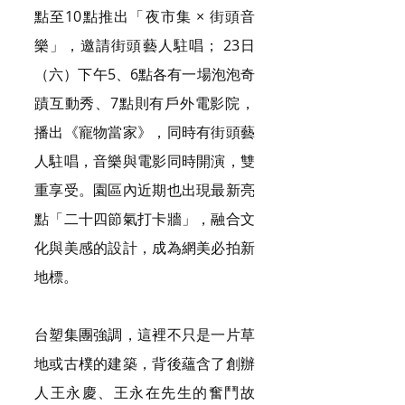
點至10點推出「夜市集 × 街頭音
樂」，邀請街頭藝人駐唱； 23日
（六）下午5、6點各有一場泡泡奇
蹟互動秀、7點則有戶外電影院，
播出《寵物當家》，同時有街頭藝
人駐唱，音樂與電影同時開演，雙
重享受。園區內近期也出現最新亮
點「二十四節氣打卡牆」，融合文
化與美感的設計，成為網美必拍新
地標。
台塑集團強調，這裡不只是一片草
地或古樸的建築，背後蘊含了創辦
人王永慶、王永在先生的奮鬥故