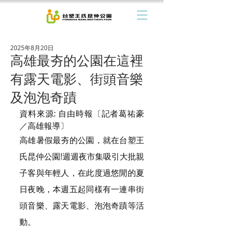
2025年8月20日
高雄最夯的公園在這裡
有露天電影、街頭音樂
及泡泡奇蹟
資料來源: 自由時報〔記者葛祐豪
／高雄報導〕
高雄暑假最夯的公園，就在台塑王
氏昆仲公園!週週夜市集吸引大批親
子客與年輕人，在此度過悠閒的夏
日夜晚，本週五起同樣有一連串街
頭音樂、露天電影、泡泡奇蹟等活
動。