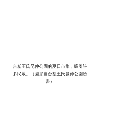
台塑王氏昆仲公園的夏日市集，吸引許
多民眾。（圖擷自台塑王氏昆仲公園臉
書）