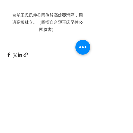
台塑王氏昆仲公園位於高雄亞灣區，周
邊高樓林立。（圖擷自台塑王氏昆仲公
園臉書）
最新文章