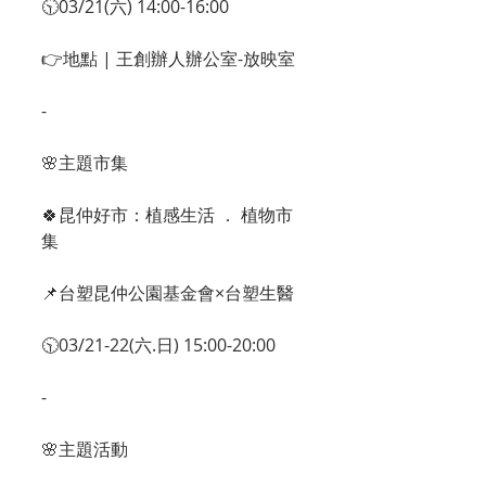
🕥03/21(六) 14:00-16:00
👉地點 | 王創辦人辦公室-放映室
-
🌸主題市集
🍀昆仲好市：植感生活 ． 植物市
集
📌台塑昆仲公園基金會×台塑生醫
🕥03/21-22(六.日) 15:00-20:00
-
🌸主題活動