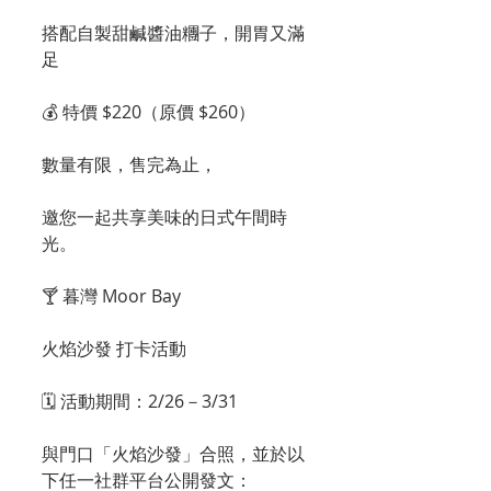
搭配自製甜鹹醬油糰子，開胃又滿
足
💰 特價 $220（原價 $260）
數量有限，售完為止，
邀您一起共享美味的日式午間時
光。
🍸 暮灣 Moor Bay
火焰沙發 打卡活動
🗓 活動期間：2/26－3/31
與門口「火焰沙發」合照，並於以
下任一社群平台公開發文：