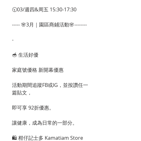
🕥03/週四&周五 15:30-17:30
----- 🌸3月｜園區商鋪活動🌸--------
-
🥣 生活好優
家庭號優格 新開幕優惠
活動期間追蹤FB或IG，並按讚任一
篇貼文，
即可享 92折優惠。
讓健康，成為日常的一部分。
🛍 柑仔記士多 Kamatiam Store