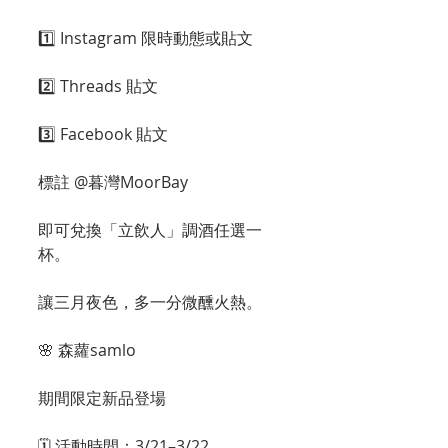
1️⃣ Instagram 限時動態或貼文
2️⃣ Threads 貼文
3️⃣ Facebook 貼文
標註 @暮灣MoorBay
即可兌換「立飲人」調酒任選一
杯。
讓三月夜色，多一分微醺火熱。
🌸 森蘿samlo
期間限定新品登場
🗓 活動時間：3/21–3/22