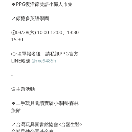
🍀PPG復活節雙語小職人市集
📌頗憶多英語學園
🕥03/28(六) 10:00-12:00、13:30-
15:30
👉填單報名後，請私訊PPG官方
LINE帳號 
@rxe9485h
-
🌸主題活動
🍀二手玩具閱讀實驗小學園-森林
旅館
📌台灣玩具圖書館協會×台塑生醫×
台塑昆仲公園基金會