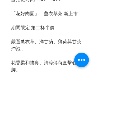
「花好肉圓」—薰衣草茶 新上市
期間限定 第二杯半價
嚴選薰衣草、洋甘菊、薄荷與甘茶
沖泡，
花香柔和撲鼻、清涼薄荷直擊心
脾。
在花月穿梭植物市集、漫步花草之
間。
搭配肉圓，風味更加清爽。
🎉 re:smile