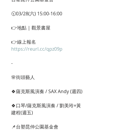
🕥03/28(六) 15:00-16:00
👉地點 | 觀景書屋
👉線上報名 
https://reurl.cc/qpz09p
-
🌸街頭藝人
🍀薩克斯風演奏 / SAX Andy (週四)
🍀口琴/薩克斯風演奏 / 劉美玲×黃
建程(週五)
📌台塑昆仲公園基金會