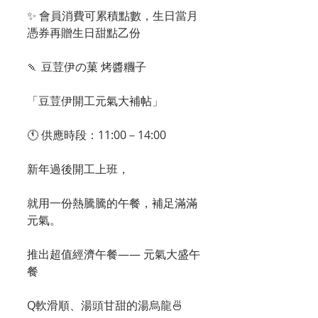
✨ 會員消費可累積點數，生日當月
憑券再贈生日甜點乙份
🍡 豆荳伊の菓 烤醬糰子
「豆荳伊開工元氣大補帖」
🕚 供應時段：11:00－14:00
新年過後開工上班，
就用一份熱騰騰的午餐，補足滿滿
元氣。
推出超值經濟午餐—— 元氣大盛午
餐
Q軟滑順、湯頭甘甜的湯烏龍🍜