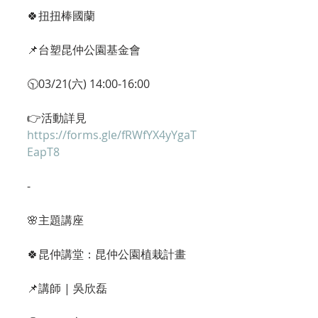
🍀扭扭棒國蘭
📌台塑昆仲公園基金會
🕥03/21(六) 14:00-16:00
👉活動詳見 
https://forms.gle/fRWfYX4yYgaT
EapT8
-
🌸主題講座
🍀昆仲講堂：昆仲公園植栽計畫
📌講師 | 吳欣磊