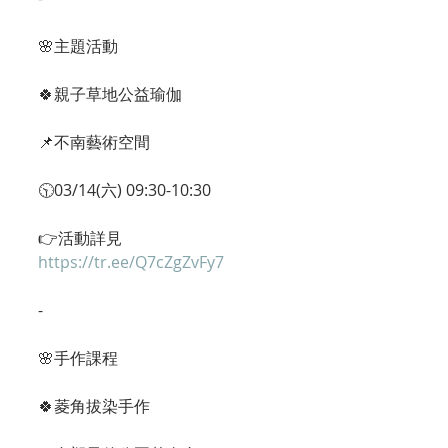
🌸主題活動
🍀親子草地公益瑜伽
📌不南藝術空間
🕥03/14(六) 09:30-10:30
👉活動詳見 
https://tr.ee/Q7cZgZvFy7
-
🌸手作課程
🍀菱角拔染手作