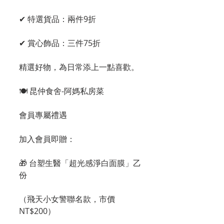
✔ 特選貨品：兩件9折
✔ 賞心飾品：三件75折
精選好物，為日常添上一點喜歡。
🍽 昆仲食舍-阿媽私房菜
會員專屬禮遇
加入會員即贈：
🎁 台塑生醫「超光感淨白面膜」乙
份
（飛天小女警聯名款，市價 
NT$200）