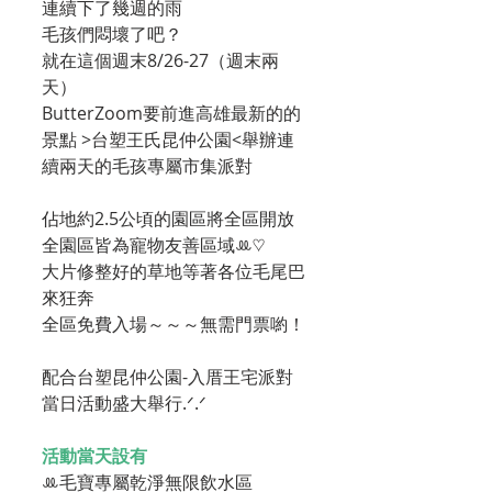
連續下了幾週的雨
毛孩們悶壞了吧？
就在這個週末8/26-27（週末兩
天）
ButterZoom要前進高雄最新的的
景點 >台塑王氏昆仲公園<舉辦連
續兩天的毛孩專屬市集派對
佔地約2.5公頃的園區將全區開放
全園區皆為寵物友善區域ꔛ♡
大片修整好的草地等著各位毛尾巴
來狂奔
全區免費入場～～～無需門票喲！
配合台塑昆仲公園-入厝王宅派對
當日活動盛大舉行.ᐟ.ᐟ
活動當天設有
ꔛ毛寶專屬乾淨無限飲水區