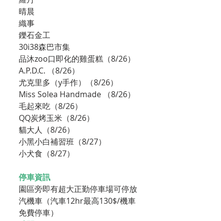
晴晨
織事
鑠石金工
30i38森巴市集
品沐zoo口即化的雞蛋糕（8/26）
A.P.D.C. （8/26）
尤克里多（y手作）（8/26）
Miss Solea Handmade （8/26）
毛起來吃（8/26）
QQ炭烤玉米（8/26）
貓大人（8/26）
小黑小白補習班（8/27）
小犬食（8/27）
停車資訊
園區旁即有超大正勤停車場可停放
汽機車（汽車12hr最高130$/機車
免費停車）