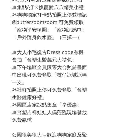
ꔛ集點/打卡換寵愛爪爪精美小禮
ꔛ狗狗獨家打卡點拍照上傳並標記
@butterzoomzoom 可免費領取
「寵物平安項圈」「寵物涼感巾」
「戶外隨身飲水壺」（三擇一）
ꔛ大人小毛復古Dress code有機
會抽「台塑生醫萬元大禮包」
ꔛ下午場區全員懷舊大合照於畫面
中出現可免費領取「枝仔冰城冰棒
一支」
ꔛ社群拍照上傳可免費領取「台塑
生醫健康好禮」
ꔛ園區店家踩點集章「享優惠」
ꔛ台塑吉祥娃娃人偶蒞臨現場發放
免費氣球
公園很美很大～歡迎狗狗家庭及聚