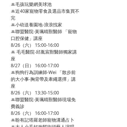
ꔛ毛孩玩樂網美球池
ꔛ近40家寵物零食及選品市集買不
完
ꔛ小幼送養園地-浪浪找家
ꔛ聯盟醫院-黃珮晴獸醫師 「寵物
口腔保健」講座
8/26（六） 15:00-16:00
ꔛ 毛毛醫院-邱胤宸獸醫師獨家講
座
8/27（日） 16:00-17:00
ꔛ狗狗行為訓練師-Wei 「散步前
的大小事-胸背帶及牽繩選擇」講
座
8/26（六） 13:30-15:00
ꔛ聯盟醫院-黃珮晴獸醫師現場免
費義診
8/26（六） 16:00-17:00
ꔛ盼有記塔羅老師寵物溝通占卜
ꔛ大人小毛好放鬆街頭藝人演唱