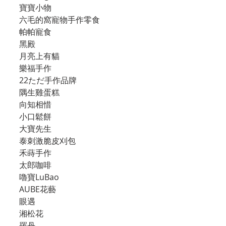
寶寶小物
六毛的窩寵物手作零食
帕帕寵食
黑殿
月亮上有貓
樂福手作
22ただ手作品牌
隅生雞蛋糕
向知相惜
小口鬆餅
大寶先生
泰刺激脆皮刈包
禾蒔手作
太郎咖啡
嚕寶LuBao
AUBE花藝
眼遇
湘松花
羅丹