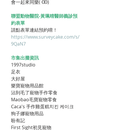
會一起來同樂( Ꙭ)
聯盟動物醫院-黃珮晴醫師義診預
約表單
請點表單連結預約唷！
https://www.surveycake.com/s/
9QaN7
市集出攤資訊
1997studio
足衣
大好屋
樂寶寵物用品館
沾到毛了寵物手作零食
Maobao毛寶寵物零食
Caca's 手作雞蛋糕치킨 케이크
狗子娜寵物用品
盼有記
First Sight初見寵物