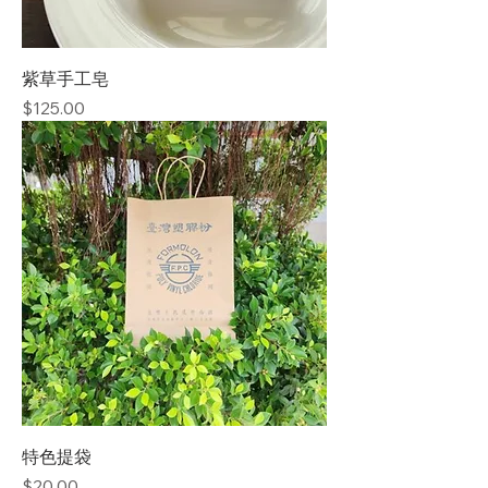
紫草手工皂
價格
$125.00
特色提袋
價格
$20.00