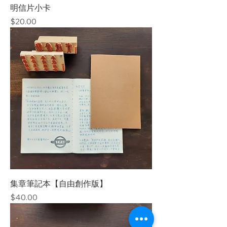
明信片小卡
價格
$20.00
集章筆記本【自由創作版】
價格
$40.00